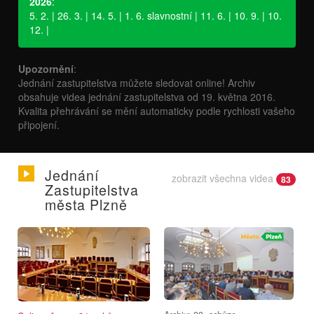
2026
:
5. 2. | 26. 3. | 14. 5. | 1. 6. slavnostní | 11. 6. | 10. 9. | 10.
12. |
Upozornění
:
Jednání zastupitelstva můžete sledovat online! Archiv
obsahuje videa jednání zastupitelstva od 19. května 2016.
Kvalita přehrávání se mění automaticky podle rychlosti vašeho
připojení.
Jednání
zobrazit všechna videa
83
Zastupitelstva
města Plzně