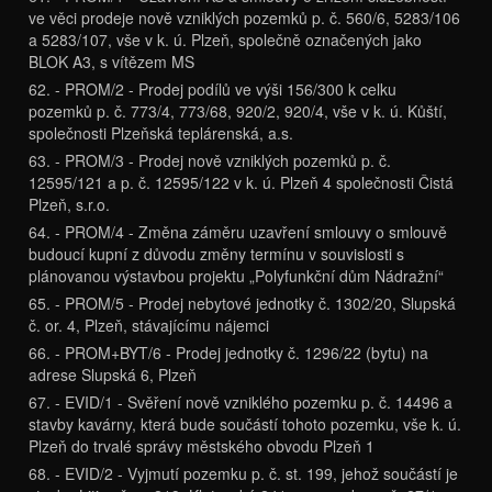
ve věci prodeje nově vzniklých pozemků p. č. 560/6, 5283/106
a 5283/107, vše v k. ú. Plzeň, společně označených jako
BLOK A3, s vítězem MS
62. - PROM/2 - Prodej podílů ve výši 156/300 k celku
pozemků p. č. 773/4, 773/68, 920/2, 920/4, vše v k. ú. Kůští,
společnosti Plzeňská teplárenská, a.s.
63. - PROM/3 - Prodej nově vzniklých pozemků p. č.
12595/121 a p. č. 12595/122 v k. ú. Plzeň 4 společnosti Čistá
Plzeň, s.r.o.
64. - PROM/4 - Změna záměru uzavření smlouvy o smlouvě
budoucí kupní z důvodu změny termínu v souvislosti s
plánovanou výstavbou projektu „Polyfunkční dům Nádražní“
65. - PROM/5 - Prodej nebytové jednotky č. 1302/20, Slupská
č. or. 4, Plzeň, stávajícímu nájemci
66. - PROM+BYT/6 - Prodej jednotky č. 1296/22 (bytu) na
adrese Slupská 6, Plzeň
67. - EVID/1 - Svěření nově vzniklého pozemku p. č. 14496 a
stavby kavárny, která bude součástí tohoto pozemku, vše k. ú.
Plzeň do trvalé správy městského obvodu Plzeň 1
68. - EVID/2 - Vyjmutí pozemku p. č. st. 199, jehož součástí je