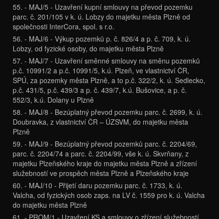
55. - MAJ/5 - Uzavření kupní smlouvy na převod pozemku
parc. č. 201/105 v k. ú. Lobzy do majetku města Plzně od
společnosti InterCora, spol. s r.o.
56. - MAJ/6 - Výkup pozemků p. č. 826/4 a p. č. 709, k. ú.
Lobzy, od fyzické osoby, do majetku města Plzně
57. - MAJ/7 - Uzavření směnné smlouvy na směnu pozemků
p.č. 10991/2 a p.č. 10991/5, k.ú. Plzeň, ve vlastnictví ČR,
SPÚ, za pozemky města Plzně, a to p.č. 322/2, k. ú. Sedlecko,
p.č. 431/5, p.č. 439/3 a p. č. 439/7, k.ú. Bušovice, a p. č.
552/3, k.ú. Dolany u Plzně
58. - MAJ/8 - Bezúplatný převod pozemku parc. č. 2699, k. ú.
Doubravka, z vlastnictví ČR – ÚZSVM, do majetku města
Plzně
59. - MAJ/9 - Bezúplatný převod pozemků parc. č. 2204/69,
parc. č. 2204/74 a parc. č. 2204/99, vše k. ú. Skvrňany, z
majetku Plzeňského kraje do majetku města Plzně a zřízení
služebností ve prospěch města Plzně a Plzeňského kraje
60. - MAJ/10 - Přijetí daru pozemku parc. č. 1733, k. ú.
Valcha, od fyzických osob zaps. na LV č. 1559 pro k. ú. Valcha
do majetku města Plzně
61. - PROM/1 - Uzavření KS a smlouvy o zřízení služebností