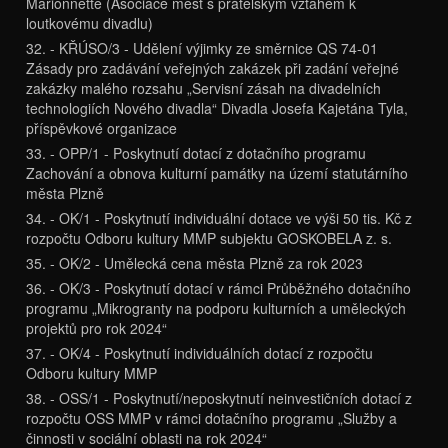
Marionnette (Asociace měst s přátelským vztahem k
loutkovému divadlu)
32. - KŘÚSO/3 - Udělení výjimky ze směrnice QS 74-01
Zásady pro zadávání veřejných zakázek při zadání veřejné
zakázky malého rozsahu „Servisní zásah na divadelních
technologiích Nového divadla“ Divadla Josefa Kajetána Tyla,
příspěvkové organizace
33. - OPP/1 - Poskytnutí dotací z dotačního programu
Zachování a obnova kulturní památky na území statutárního
města Plzně
34. - OK/1 - Poskytnutí individuální dotace ve výši 50 tis. Kč z
rozpočtu Odboru kultury MMP subjektu GOSKOBELA z. s.
35. - OK/2 - Umělecká cena města Plzně za rok 2023
36. - OK/3 - Poskytnutí dotací v rámci Průběžného dotačního
programu „Mikrogranty na podporu kulturních a uměleckých
projektů pro rok 2024“
37. - OK/4 - Poskytnutí individuálních dotací z rozpočtu
Odboru kultury MMP
38. - OSS/1 - Poskytnutí/neposkytnutí neinvestičních dotací z
rozpočtu OSS MMP v rámci dotačního programu „Služby a
činnosti v sociální oblasti na rok 2024“