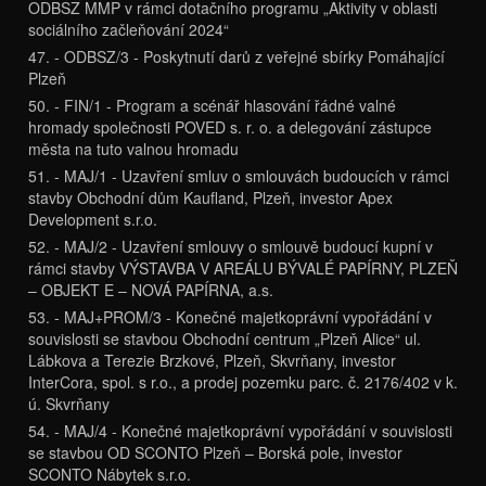
ODBSZ MMP v rámci dotačního programu „Aktivity v oblasti
sociálního začleňování 2024“
47. - ODBSZ/3 - Poskytnutí darů z veřejné sbírky Pomáhající
Plzeň
50. - FIN/1 - Program a scénář hlasování řádné valné
hromady společnosti POVED s. r. o. a delegování zástupce
města na tuto valnou hromadu
51. - MAJ/1 - Uzavření smluv o smlouvách budoucích v rámci
stavby Obchodní dům Kaufland, Plzeň, investor Apex
Development s.r.o.
52. - MAJ/2 - Uzavření smlouvy o smlouvě budoucí kupní v
rámci stavby VÝSTAVBA V AREÁLU BÝVALÉ PAPÍRNY, PLZEŇ
– OBJEKT E – NOVÁ PAPÍRNA, a.s.
53. - MAJ+PROM/3 - Konečné majetkoprávní vypořádání v
souvislosti se stavbou Obchodní centrum „Plzeň Alice“ ul.
Lábkova a Terezie Brzkové, Plzeň, Skvrňany, investor
InterCora, spol. s r.o., a prodej pozemku parc. č. 2176/402 v k.
ú. Skvrňany
54. - MAJ/4 - Konečné majetkoprávní vypořádání v souvislosti
se stavbou OD SCONTO Plzeň – Borská pole, investor
SCONTO Nábytek s.r.o.