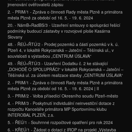
jmenování ověřovatelů zápisu
2. - PRIM/1 - Zpráva o činnosti Rady města Plzně a primátora
města Plzně za období od 16. 5. - 19. 6. 2024
20. - NámB+RadBS/3 - Uzavření smlouvy o spolupráci řešící
podmínky budoucí zástavby v rozvojové ploše Kasárna
Slovany
48. - ŘEÚ+ŘTÚ/2 - Prodej pozemků a částí pozemků v k. ú.
Plzeň 4, v lokalitě Rokycanská – Jateční – Těšínská ul., v
souvislosti s výstavbou „CENTRUM ÚSLAVA“
49. - ŘEÚ+ŘTÚ/3 - Uzavření Dodatku č. 2 ke stávající
„DOHODĚ O SPOLUPRÁCI“ v lokalitě Rokycanská – Jateční –
Těšínská ul. za účelem realizace stavby „CENTRUM ÚSLAVA“
2. - PRIM/1 - Zpráva o činnosti Rady města Plzně a primátora
města Plzně za období od 16. 5. - 19. 6. 2024 | II
3. - PRIM/2 - Volba přísedící Okresního soudu Plzeň-město
4. - PRIM/3 - Poskytnutí individuální neinvestiční dotace z
rozpočtu Kanceláře primátora MP Sportovnímu klubu
INTEROBAL PLZEŇ, z.s.
5. - ŘEÚ/1 - Souhrnné rozpočtové opatření pro rok 2024
6. - KŘEÚ/1 - Žádost o dotaci z IROP na projekt „Výstavba