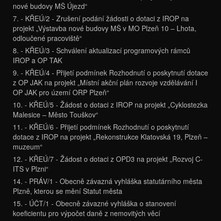
nové budovy MŠ Újezd“
7. - KŘEÚ/2 - Zrušení podání žádosti o dotaci z IROP na
projekt „Výstavba nové budovy MŠ v MO Plzeň 10 – Lhota,
odloučené pracoviště“
8. - KŘEÚ/3 - Schválení aktualizací programových rámců
IROP a OP TAK
9. - KŘEÚ/4 - Přijetí podmínek Rozhodnutí o poskytnutí dotace
z OP JAK na projekt „Místní akční plán rozvoje vzdělávání I
OP JAK pro území ORP Plzeň“
10. - KŘEÚ/5 - Žádost o dotaci z IROP na projekt „Cyklostezka
Malesice – Město Touškov“
11. - KŘEÚ/6 - Přijetí podmínek Rozhodnutí o poskytnutí
dotace z IROP na projekt „Rekonstrukce Klatovská 19, Plzeň –
muzeum“
12. - KŘEÚ/7 - Žádost o dotaci z OPD3 na projekt „Rozvoj C-
ITS v Plzni“
14. - PRÁV/1 - Obecně závazná vyhláška statutárního města
Plzně, kterou se mění Statut města
15. - ÚČT/1 - Obecně závazné vyhláška o stanovení
koeficientu pro výpočet daně z nemovitých věcí