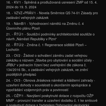
16. - KV/1 - Splněná a prodlužovaná usnesení ZMP od 15. 4.
2024 do 19. 5. 2024
18. - VZVZ+PRÁV/1 - Novela Směrnice QS 74-01 Zásady pro
zadávání veřejných zakázek
19. - NámB/1 - Vyhodnocení námětů na Změnu č. 4
Územního plánu Plzeň
21. - ŘTÚ/1 - Soutěžní podmínky architektonické soutěže o
návrh „Náměstí Republiky v Plzni“
22. - ŘTÚ/2 - Změna č. 1 Regenerace sídliště Plzeň –
Lochotín
23. - OI/2 - Žádost o schválení záměru zadat veřejnou
zakázku s názvem „Stavba pro ubytování a sociální účely -
JŘBU“ v jednacím řízení bez uveřejnění dle zákona č.
134/2016 Sb., o zadávání veřejných zakázek, ve znění
pozdějších předpisů
24. - OI/3 - Obnova Jiráskova náměstí a klášterní zahrady -
uzavření dohody v souvislosti s ukončením spolupráce a
vypořádání vzájemných práv a povinností
25. - OŽP/1 - Navýšení poskytnuté dotace z rozpočtu OŽP
MMP – provozní transfer a uzavření dodatku č. 1 ke smlouvě
o poskytnutí dotace s žadatelem Dobrovolný ekologický