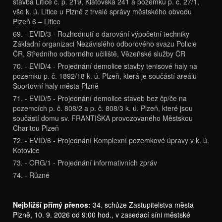
stavba Litice č. p. 219, Klatovská 241 a pozemku p. č. 27/1,
vše k. ú. Litice u Plzně z trvalé správy městského obvodu
Plzeň 6 – Litice
69. - EVID/3 - Rozhodnutí o darování výpočetní techniky
Základní organizaci Nezávislého odborového svazu Policie
ČR, Středního odborného učiliště, Vězeňské služby ČR
70. - EVID/4 - Projednání demolice stavby tenisové haly na
pozemku p. č. 1892/18 k. ú. Plzeň, která je součástí areálu
Sportovní haly města Plzně
71. - EVID/5 - Projednání demolice staveb bez čp/če na
pozemcích p. č. 808/2 a p. č. 808/3 k. ú. Plzeň, které jsou
součástí domu sv. FRANTIŠKA provozovaného Městskou
Charitou Plzeň
72. - EVID/6 - Projednání Komplexní pozemkové úpravy v k. ú.
Kotovice
73. - ORG/1 - Projednání informativních zpráv
74. - Různé
Nejbližší přímý přenos:
34. schůze Zastupitelstva města
Plzně, 10. 9. 2026 od 9:00 hod., v zasedací síni městské