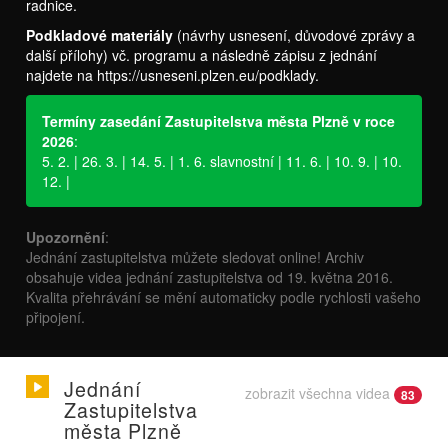
radnice.
Podkladové materiály
(návrhy usnesení, důvodové zprávy a
další přílohy) vč. programu a následně zápisu z jednání
najdete na
https://usneseni.plzen.eu/podklady
.
Termíny zasedání Zastupitelstva města Plzně v roce
2026
:
5. 2. | 26. 3. | 14. 5. | 1. 6. slavnostní | 11. 6. | 10. 9. | 10.
12. |
Upozornění
:
Jednání zastupitelstva můžete sledovat online! Archiv
obsahuje videa jednání zastupitelstva od 19. května 2016.
Kvalita přehrávání se mění automaticky podle rychlosti vašeho
připojení.
Jednání
zobrazit všechna videa
83
Zastupitelstva
města Plzně