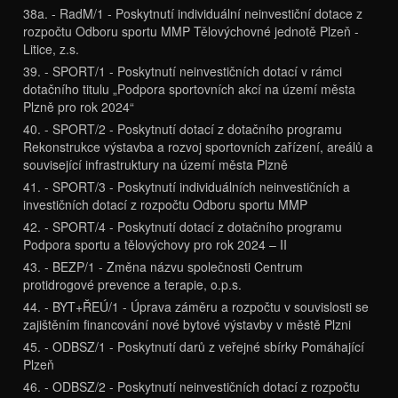
38a. - RadM/1 - Poskytnutí individuální neinvestiční dotace z
rozpočtu Odboru sportu MMP Tělovýchovné jednotě Plzeň -
Litice, z.s.
39. - SPORT/1 - Poskytnutí neinvestičních dotací v rámci
dotačního titulu „Podpora sportovních akcí na území města
Plzně pro rok 2024“
40. - SPORT/2 - Poskytnutí dotací z dotačního programu
Rekonstrukce výstavba a rozvoj sportovních zařízení, areálů a
související infrastruktury na území města Plzně
41. - SPORT/3 - Poskytnutí individuálních neinvestičních a
investičních dotací z rozpočtu Odboru sportu MMP
42. - SPORT/4 - Poskytnutí dotací z dotačního programu
Podpora sportu a tělovýchovy pro rok 2024 – II
43. - BEZP/1 - Změna názvu společnosti Centrum
protidrogové prevence a terapie, o.p.s.
44. - BYT+ŘEÚ/1 - Úprava záměru a rozpočtu v souvislosti se
zajištěním financování nové bytové výstavby v městě Plzni
45. - ODBSZ/1 - Poskytnutí darů z veřejné sbírky Pomáhající
Plzeň
46. - ODBSZ/2 - Poskytnutí neinvestičních dotací z rozpočtu