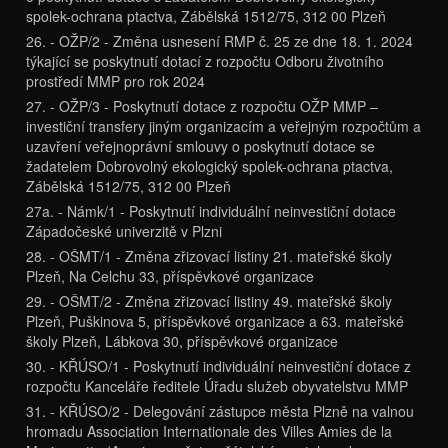
spolek-ochrana ptactva, Zábělská 1512/75, 312 00 Plzeň
26. - OŽP/2 - Změna usnesení RMP č. 25 ze dne 18. 1. 2024
týkající se poskytnutí dotací z rozpočtu Odboru životního
prostředí MMP pro rok 2024
27. - OŽP/3 - Poskytnutí dotace z rozpočtu OŽP MMP –
investiční transfery jiným organizacím a veřejným rozpočtům a
uzavření veřejnoprávní smlouvy o poskytnutí dotace se
žadatelem Dobrovolný ekologický spolek-ochrana ptactva,
Zábělská 1512/75, 312 00 Plzeň
27a. - Námk/1 - Poskytnutí individuální neinvestiční dotace
Západočeské univerzitě v Plzni
28. - OŠMT/1 - Změna zřizovací listiny 21. mateřské školy
Plzeň, Na Celchu 33, příspěvkové organizace
29. - OŠMT/2 - Změna zřizovací listiny 49. mateřské školy
Plzeň, Puškinova 5, příspěvkové organizace a 63. mateřské
školy Plzeň, Lábkova 30, příspěvkové organizace
30. - KŘÚSO/1 - Poskytnutí individuální neinvestiční dotace z
rozpočtu Kanceláře ředitele Úřadu služeb obyvatelstvu MMP
31. - KŘÚSO/2 - Delegování zástupce města Plzně na valnou
hromadu Association Internationale des Villes Amies de la