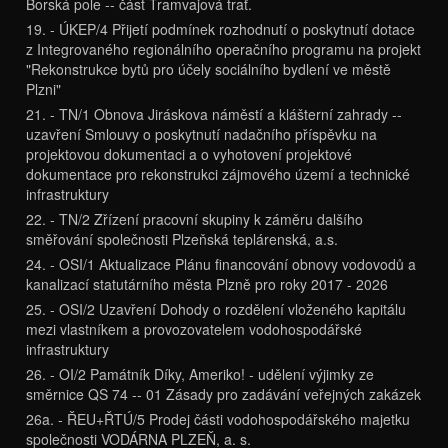
Borská pole -- část Tramvajová trať.
19. - ÚKEP/4 Přijetí podmínek rozhodnutí o poskytnutí dotace
z Integrovaného regionálního operačního programu na projekt
"Rekonstrukce bytů pro účely sociálního bydlení ve městě
Plzni"
21. - TN/1 Obnova Jiráskova náměstí a klášterní zahrady --
uzavření Smlouvy o poskytnutí nadačního příspěvku na
projektovou dokumentaci a o vyhotovení projektové
dokumentace pro rekonstrukci zájmového území a technické
infrastruktury
22. - TN/2 Zřízení pracovní skupiny k záměru dalšího
směřování společnosti Plzeňská teplárenská, a.s.
24. - OSI/1 Aktualizace Plánu financování obnovy vodovodů a
kanalizací statutárního města Plzně pro roky 2017 - 2026
25. - OSI/2 Uzavření Dohody o rozdělení vloženého kapitálu
mezi vlastníkem a provozovatelem vodohospodářské
infrastruktury
26. - OI/2 Památník Díky, Ameriko! - udělení výjimky ze
směrnice QS 74 -- 01 Zásady pro zadávání veřejných zakázek
26a. - ŘEU+ŘTÚ/5 Prodej části vodohospodářského majetku
společnosti VODÁRNA PLZEŇ, a. s.