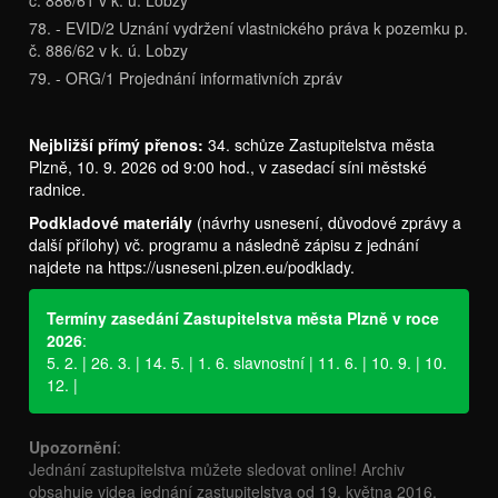
78. - EVID/2 Uznání vydržení vlastnického práva k pozemku p.
č. 886/62 v k. ú. Lobzy
79. - ORG/1 Projednání informativních zpráv
Nejbližší přímý přenos:
34. schůze Zastupitelstva města
Plzně, 10. 9. 2026 od 9:00 hod., v zasedací síni městské
radnice.
Podkladové materiály
(návrhy usnesení, důvodové zprávy a
další přílohy) vč. programu a následně zápisu z jednání
najdete na
https://usneseni.plzen.eu/podklady
.
Termíny zasedání Zastupitelstva města Plzně v roce
2026
:
5. 2. | 26. 3. | 14. 5. | 1. 6. slavnostní | 11. 6. | 10. 9. | 10.
12. |
Upozornění
:
Jednání zastupitelstva můžete sledovat online! Archiv
obsahuje videa jednání zastupitelstva od 19. května 2016.