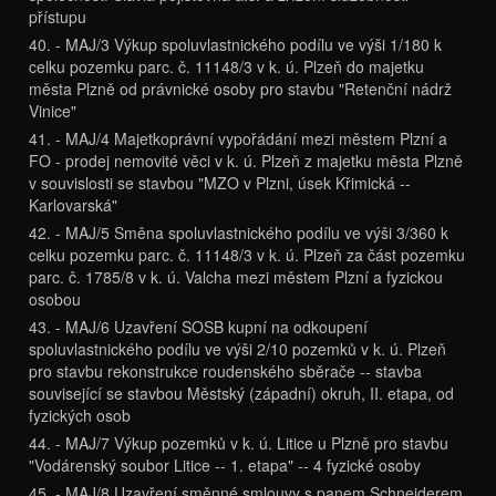
přístupu
40. - MAJ/3 Výkup spoluvlastnického podílu ve výši 1/180 k
celku pozemku parc. č. 11148/3 v k. ú. Plzeň do majetku
města Plzně od právnické osoby pro stavbu "Retenční nádrž
Vinice"
41. - MAJ/4 Majetkoprávní vypořádání mezi městem Plzní a
FO - prodej nemovité věci v k. ú. Plzeň z majetku města Plzně
v souvislosti se stavbou "MZO v Plzni, úsek Křimická --
Karlovarská"
42. - MAJ/5 Směna spoluvlastnického podílu ve výši 3/360 k
celku pozemku parc. č. 11148/3 v k. ú. Plzeň za část pozemku
parc. č. 1785/8 v k. ú. Valcha mezi městem Plzní a fyzickou
osobou
43. - MAJ/6 Uzavření SOSB kupní na odkoupení
spoluvlastnického podílu ve výši 2/10 pozemků v k. ú. Plzeň
pro stavbu rekonstrukce roudenského sběrače -- stavba
související se stavbou Městský (západní) okruh, II. etapa, od
fyzických osob
44. - MAJ/7 Výkup pozemků v k. ú. Litice u Plzně pro stavbu
"Vodárenský soubor Litice -- 1. etapa" -- 4 fyzické osoby
45. - MAJ/8 Uzavření směnné smlouvy s panem Schneiderem