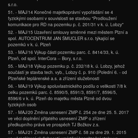
s.r.o.
51. - MAJ/14 Konečné majetkoprávní vypořádání se 4
fyzickými osobami v souvislosti se stavbou "Prodloužení
komunikace pro RD na pozemku p. č. 201/31 v k. ú. Lobzy"
52. - MAJ/15 Uzavření smlouvy směnné mezi městem Plzní a
spol. AUTOCENTRUM JAN ŠMUCLER s.r.o. týkající se
pozemků v k. ú. Plzeň
53. - MAJ/16 Výkup části pozemku parc. č. 8414/33, k. ú.
Plzeň, od spol. InterCora -- Bory, s.r.o.
55. - MAJ/18 Výkup pozemku p. č. 232/18 k. ú. Lobzy, jehož
součástí je stavba tech. vyb., Lobzy č. p. 910 (Polední 6. - od
Plzeňské teplárenské a.s. a zřízení služebnosti
56. - MAJ/19 Výkup spoluvlastnického podílu o velikosti 7/8 k
celku pozemků parc. č. 8590/5, 8591/3, 8591/7, 8596/5,
8596/6 v k. ú. Plzeň do majetku města Plzně od dvou
fyzických osob
57. - MAJ/20 Změna usnesení ZMP č. 254 ze dne 25. 5. 2017
ve věci doplnění přijatého usnesení ZMP o zřízení
předkupního práva ve prospěch TJ Božkov z.s.
57. - MAJ/21 Změna usnesení ZMP č. 58 ze dne 29. 1. 2015