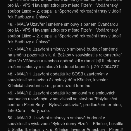
pro IA - VPS "Havarijní zdroj pro město Plzeň", "Vodárenský
soubor Litice -- 2. etapa" a "Sportovně rekreační trasy v údolí
řek Radbuzy a Úhlavy"
46. - MAJ/9 Uzavření směnné smlouvy s panem Čvančarou
pro IA - VPS "Havarijní zdroj pro město Plzeň", "Vodárenský
soubor Litice -- 2. etapa" a "Sportovně rekreační trasy v údolí
řek Radbuzy a Úhlavy"
47. - MAJ/10 Uzavření smlouvy o smlouvě budoucí směnné
na směnu pozemků v k. ú. Božkov v souvislosti s rekonstrukcí
ulice Ve Višňovce a stavbou opěrné zdi v rámci její II. etapy a
zrušení smlouvy o smlouvě budoucí kupní č. j. 2012/004787
48. - MAJ/11 Uzavření dodatků ke SOSB uzavřeným v
souvislosti se stavbou 2x bytový dům Křimice, investor
Křimická stavební s.r.o., prodloužení termínu
49. - MAJ/12 Uzavření dodatků ke smlouvám o smlouvách
budoucích uzavřeným v souvislosti se stavbou "Polyfunkční
centrum Plzeň Bory -- Bytová zástavba", prodloužení termínu,
InterCora -- Bory, s.r.o.
50. - MAJ/13 Uzavření smlouvy o smlouvě budoucí v
souvislosti s výstavbou "Bytové domy Plzeň -- Křimice, Lokalita
U Statku II. etapa" v k. ú. Křimice, investor Amesbury - Plzen 2