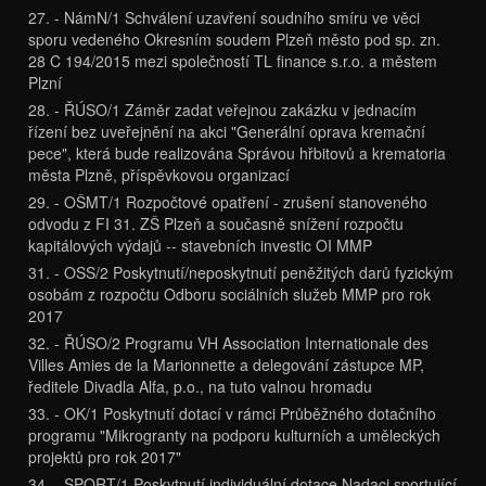
27. - NámN/1 Schválení uzavření soudního smíru ve věci
sporu vedeného Okresním soudem Plzeň město pod sp. zn.
28 C 194/2015 mezi společností TL finance s.r.o. a městem
Plzní
28. - ŘÚSO/1 Záměr zadat veřejnou zakázku v jednacím
řízení bez uveřejnění na akci "Generální oprava kremační
pece", která bude realizována Správou hřbitovů a krematoria
města Plzně, příspěvkovou organizací
29. - OŠMT/1 Rozpočtové opatření - zrušení stanoveného
odvodu z FI 31. ZŠ Plzeň a současně snížení rozpočtu
kapitálových výdajů -- stavebních investic OI MMP
31. - OSS/2 Poskytnutí/neposkytnutí peněžitých darů fyzickým
osobám z rozpočtu Odboru sociálních služeb MMP pro rok
2017
32. - ŘÚSO/2 Programu VH Association Internationale des
Villes Amies de la Marionnette a delegování zástupce MP,
ředitele Divadla Alfa, p.o., na tuto valnou hromadu
33. - OK/1 Poskytnutí dotací v rámci Průběžného dotačního
programu "Mikrogranty na podporu kulturních a uměleckých
projektů pro rok 2017"
34. - SPORT/1 Poskytnutí individuální dotace Nadaci sportující