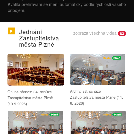
Kvalita přehrávání se mění automaticky podle rychlosti vašeho
připojení.
Jednání
zobrazit všechna videa
83
Zastupitelstva
města Plzně
Archiv: 33. schůze
Online přenos: 34. schůze
Zastupitelstva města Plzně (11.
Zastupitelstva města Plzně
6. 2026)
(10.9.2026)