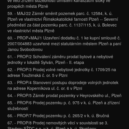
ve věci zřízení služebností umístění kanalizační stoky ve
prospěch města Plzně
59. - MAJ/22 Záměr směnit pozemek parc. č. 12584, k. ú.
Plzeň ve vlastnictví Římskokatolické farnosti Plzeň -- Severní
předměstí za část pozemku parc. č. 1137/115, k. ú. Bolevec
ve vlastnictví města Plzně
60. - PROP+MAJ/1 Uzavření dodatku č. 1 ke kupní smlouvě č.
2007/004883 uzavřené mezi statutárním městem Plzeň a paní
Janou Svobodovou
61. - PROP/2 Schválení záměru prodat bytové a nebytové
jednotky v lokalitě Sylván, Plzeň - II. etapa
62. - PROP/3 Prodej volné nebytové jednotky č. 1709/25 na
adrese Toužimská č. or. 5 v Plzni
63. - PROP/4 Stanovení postupu doprodeje volných jednotek
na adrese Koperníkova ul. č. or. 6 v Plzni
64. - PROP/5 Záměr prodat pozemky v Heyrovského ul., Plzeň
65. - PROP/6 Prodej pozemku p. č. 975 v k. ú. Plzeň a zřízení
služebností
66. - PROP/7 Prodej pozemku p. č. 265/2 v k. ú. Bručná
67. - PROP/8 Prodej nemovitých věcí v souvislosti se 3.
Stavbou SŽDC s.o. v k. ú. Plzeň a k. ú. Skvrňany