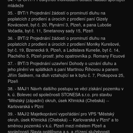
mládeže
35. - BYT/1 Projednání žádostí o prominutí dluhu na
poplatcích z prodlení a úrocích z prodlení paní Gizely
Kovácsové, byt č. 20, Plynární 3, Plzeň, a pana Luboše
Vočadla, byt č. 11, Smetanovy sady 15, Plzeň
36. - BYT/2 Projednání žádostí o prominutí dluhu na
poplatcích z prodlení a úrocích z prodlení Moniky Kurešové,
byt č. 19, Bzenecká 9, Plzeň, a Ladislava Kuneše, byt č. 14,
Plachého 5, Plzeň prostř. jeho opatrovníka p. Romany Ficuové
37. - BYT/3 Projednání uzavření Dohody o uznání dluhu a
jeho plnění ve splátkách s paní Martinou Říhovou a panem
Jiřím Šaškem, na dluh vztahující se k bytu č. 7, Prokopova 25,
Plzeň
38. - MAJ/1 Návrh dalšího postupu ve věci získání pozemku v
k. ú. Bolevec od společnosti STONESA s.r.o. pro stavbu
"Městský (západní) okruh, úsek Křimická (Chebská) --
Karlovarská v Plzni
39. - MAJ/2 Majetkoprávní vypořádání pro VPS "Městský
okruh, úsek Křimická (Chebská) -- Karlovarská v Plzni" a to
směnou pozemků v k.ú. Plzeň mezi městem Plzeň a
společností Slavia pojišťovna a.s. a zřízení služebnosti