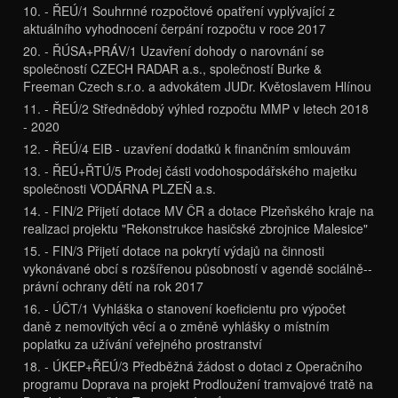
10. - ŘEÚ/1 Souhrnné rozpočtové opatření vyplývající z
aktuálního vyhodnocení čerpání rozpočtu v roce 2017
20. - ŘÚSA+PRÁV/1 Uzavření dohody o narovnání se
společností CZECH RADAR a.s., společností Burke &
Freeman Czech s.r.o. a advokátem JUDr. Květoslavem Hlínou
11. - ŘEÚ/2 Střednědobý výhled rozpočtu MMP v letech 2018
- 2020
12. - ŘEÚ/4 EIB - uzavření dodatků k finančním smlouvám
13. - ŘEÚ+ŘTÚ/5 Prodej části vodohospodářského majetku
společnosti VODÁRNA PLZEŇ a.s.
14. - FIN/2 Přijetí dotace MV ČR a dotace Plzeňského kraje na
realizaci projektu "Rekonstrukce hasičské zbrojnice Malesice"
15. - FIN/3 Přijetí dotace na pokrytí výdajů na činnosti
vykonávané obcí s rozšířenou působností v agendě sociálně--
právní ochrany dětí na rok 2017
16. - ÚČT/1 Vyhláška o stanovení koeficientu pro výpočet
daně z nemovitých věcí a o změně vyhlášky o místním
poplatku za užívání veřejného prostranství
18. - ÚKEP+ŘEÚ/3 Předběžná žádost o dotaci z Operačního
programu Doprava na projekt Prodloužení tramvajové tratě na