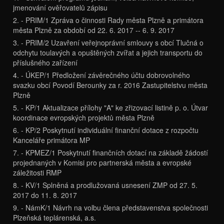
jmenování ověřovatelů zápisu
2. - PRIM/1 Zpráva o činnosti Rady města Plzně a primátora
města Plzně za období od 22. 6. 2017 -- 6. 9. 2017
3. - PRIM/2 Uzavření veřejnoprávní smlouvy s obcí Tlučná o
odchytu toulavých a opuštěných zvířat a jejich transportu do
příslušného zařízení
4. - ÚKEP/1 Předložení závěrečného účtu dobrovolného
svazku obcí Povodí Berounky za r. 2016 Zastupitelstvu města
Plzně
5. - KP/1 Aktualizace přílohy "A" ke zřizovací listině p. o. Útvar
koordinace evropských projektů města Plzně
6. - KP/2 Poskytnutí individuální finanční dotace z rozpočtu
Kanceláře primátora MP
7. - KPMEZ/1 Poskytnutí finančních dotací na základě žádostí
projednaných v Komisi pro partnerská města a evropské
záležitosti RMP
8. - KV/1 Splněná a prodlužovaná usnesení ZMP od 27. 5.
2017 do 11. 8. 2017
9. - NámK/1 Návrh na volbu člena představenstva společnosti
Plzeňská teplárenská, a.s.