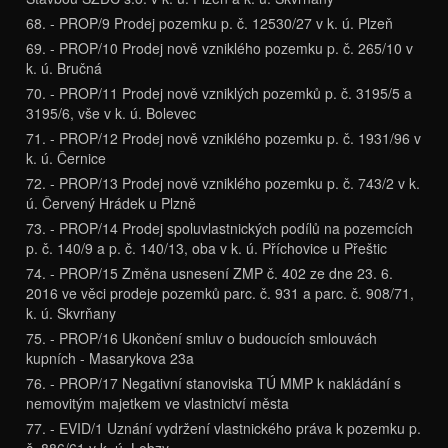
68. - PROP/9 Prodej pozemku p. č. 12530/27 v k. ú. Plzeň
69. - PROP/10 Prodej nově vzniklého pozemku p. č. 265/10 v
k. ú. Bručná
70. - PROP/11 Prodej nově vzniklých pozemků p. č. 3195/5 a
3195/6, vše v k. ú. Bolevec
71. - PROP/12 Prodej nově vzniklého pozemku p. č. 1931/96 v
k. ú. Černice
72. - PROP/13 Prodej nově vzniklého pozemku p. č. 743/2 v k.
ú. Červený Hrádek u Plzně
73. - PROP/14 Prodej spoluvlastnických podílů na pozemcích
p. č. 140/9 a p. č. 140/13, oba v k. ú. Příchovice u Přeštic
74. - PROP/15 Změna usnesení ZMP č. 402 ze dne 23. 6.
2016 ve věci prodeje pozemků parc. č. 931 a parc. č. 908/71,
k. ú. Skvrňany
75. - PROP/16 Ukončení smluv o budoucích smlouvách
kupních - Masarykova 23a
76. - PROP/17 Negativní stanoviska TÚ MMP k nakládání s
nemovitým majetkem ve vlastnictví města
77. - EVID/1 Uznání vydržení vlastnického práva k pozemku p.
č. 886/61 v k. ú. Lobzy