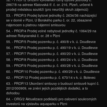
2867/8 na adrese Klatovská tř. č. or. 216, Plzeň, určené k
prodeji městskou soutěží (pro neurčitý okruh zájemců)
53. - PROP/3 Prodej bytové jednotky č. 2634/36 nacházející
se v domě v Plzni, U Borského parku č. or. 22, obsazené
nájemcem s platnou nájemní smlouvou
54. - PROP/4 Prodej volné nebytové jednotky č. 1064/29 na
adrese Rokycanská č. or. 28 v Plzni
55. - PROP/5 Prodej pozemku p. č. 490/8 v k. ú. Doudlevce
56. - PROP/6 Prodej pozemku p. č. 490/19 v k. ú. Doudlevce
57. - PROP/7 Prodej pozemku p. č. 490/20 v k. ú. Doudlevce
58. - PROP/8 Prodej pozemku p. č. 490/24 v k. ú. Doudlevce
59. - PROP/9 Prodej pozemku p. č. 490/28 v k. ú. Doudlevce
60. - PROP/10 Prodej pozemku p. č. 490/29 v k. ú. Doudlevce
62. - PROP/12 Prodej pozemku p. č. 670/14 v k. ú. Bolevec
63. - PROP/13 Ukončení smlouvy o budoucí smlouvě kupní č.
2012/000909, ve znění jejích pozdějších dodatků, a to
dohodou
64. - ORG/2 Aktualizace podkladů pro oslovení soukromých
investorů na výstavbu aquaparku v Plzni