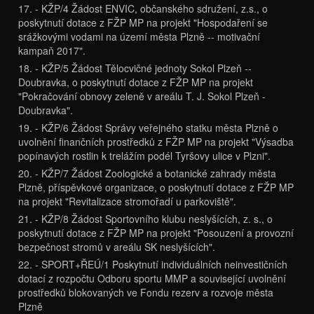
17. - KŽP/4 Žádost ENVIC, občanského sdružení, z.s., o
poskytnutí dotace z FŽP MP na projekt "Hospodaření se
srážkovými vodami na území města Plzně -- motivační
kampaň 2017".
18. - KŽP/5 Žádost Tělocvičné jednoty Sokol Plzeň --
Doubravka, o poskytnutí dotace z FŽP MP na projekt
"Pokračování obnovy zeleně v areálu T. J. Sokol Plzeň -
Doubravka".
19. - KŽP/6 Žádost Správy veřejného statku města Plzně o
uvolnění finančních prostředků z FŽP MP na projekt "Výsadba
popínavých rostlin k trelážím podél Tyršovy ulice v Plzni".
20. - KŽP/7 Žádost Zoologické a botanické zahrady města
Plzně, příspěvkové organizace, o poskytnutí dotace z FŽP MP
na projekt "Revitalizace stromořadí u parkoviště".
21. - KŽP/8 Žádost Sportovního klubu neslyšících, z. s., o
poskytnutí dotace z FŽP MP na projekt "Posouzení a provozní
bezpečnost stromů v areálu SK neslyšících".
22. - SPORT+ŘEÚ/1 Poskytnutí individuálních neinvestičních
dotací z rozpočtu Odboru sportu MMP a související uvolnění
prostředků blokovaných ve Fondu rezerv a rozvoje města
Plzně