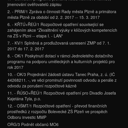
jmenování ověřovatelů zápisu
2. - PRIM/1 Zpráva o činnosti Rady města Plzně a primátora
města Plzně za období od 2. 2. 2017 -- 15. 3. 2017
6. - KŘTÚ+ŘEÚ/1 Rozpočtové opatření související se
zahájením akce "Zkvalitnění výuky v klíčových kompetencích
na ZŠ v Plzni -- etapa I. - LAN"
7. - KV/1 Splněná a prodlužovaná usnesení ZMP od 7. 1.
2017 do 17. 2. 2017
8. - OK/1 Poskytnutí dotací v rámci Jednoletého dotačního
programu na podporu uměleckých a kulturních projektů pro
rok 2017
10. - OK/3 Projednání žádosti ústavu Tanec Praha, z. ú. (IČ
44268211. -, ve věci prominutí povinnosti odvodu a penále z
odvodu za porušení rozpočtové kázně
11. - ŘÚSO+ŘEÚ/1 Rozpočtové opatření pro Divadlo Josefa
Kajetána Tyla, p.o.
12. - OŠMT/1 Rozpočtové opatření - převod finančních
prostředků z rozpočtu Bolevecké ZŠ Plzeň ve prospěch
Odboru investic MMP
ORG/3 Podnět občanů MO6