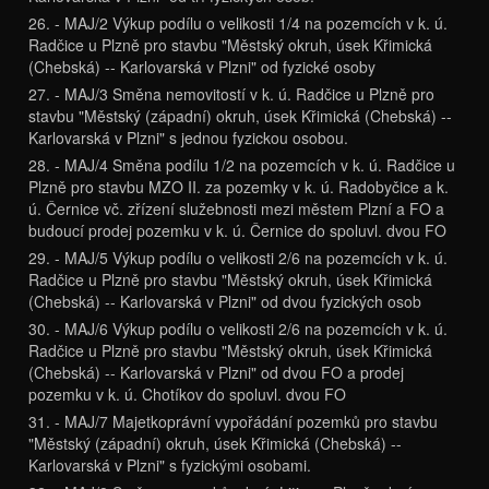
26. - MAJ/2 Výkup podílu o velikosti 1/4 na pozemcích v k. ú.
Radčice u Plzně pro stavbu "Městský okruh, úsek Křimická
(Chebská) -- Karlovarská v Plzni" od fyzické osoby
27. - MAJ/3 Směna nemovitostí v k. ú. Radčice u Plzně pro
stavbu "Městský (západní) okruh, úsek Křimická (Chebská) --
Karlovarská v Plzni" s jednou fyzickou osobou.
28. - MAJ/4 Směna podílu 1/2 na pozemcích v k. ú. Radčice u
Plzně pro stavbu MZO II. za pozemky v k. ú. Radobyčice a k.
ú. Černice vč. zřízení služebnosti mezi městem Plzní a FO a
budoucí prodej pozemku v k. ú. Černice do spoluvl. dvou FO
29. - MAJ/5 Výkup podílu o velikosti 2/6 na pozemcích v k. ú.
Radčice u Plzně pro stavbu "Městský okruh, úsek Křimická
(Chebská) -- Karlovarská v Plzni" od dvou fyzických osob
30. - MAJ/6 Výkup podílu o velikosti 2/6 na pozemcích v k. ú.
Radčice u Plzně pro stavbu "Městský okruh, úsek Křimická
(Chebská) -- Karlovarská v Plzni" od dvou FO a prodej
pozemku v k. ú. Chotíkov do spoluvl. dvou FO
31. - MAJ/7 Majetkoprávní vypořádání pozemků pro stavbu
"Městský (západní) okruh, úsek Křimická (Chebská) --
Karlovarská v Plzni" s fyzickými osobami.