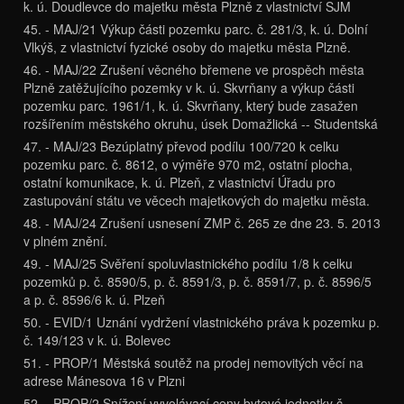
k. ú. Doudlevce do majetku města Plzně z vlastnictví SJM
45. - MAJ/21 Výkup části pozemku parc. č. 281/3, k. ú. Dolní
Vlkýš, z vlastnictví fyzické osoby do majetku města Plzně.
46. - MAJ/22 Zrušení věcného břemene ve prospěch města
Plzně zatěžujícího pozemky v k. ú. Skvrňany a výkup části
pozemku parc. 1961/1, k. ú. Skvrňany, který bude zasažen
rozšířením městského okruhu, úsek Domažlická -- Studentská
47. - MAJ/23 Bezúplatný převod podílu 100/720 k celku
pozemku parc. č. 8612, o výměře 970 m2, ostatní plocha,
ostatní komunikace, k. ú. Plzeň, z vlastnictví Úřadu pro
zastupování státu ve věcech majetkových do majetku města.
48. - MAJ/24 Zrušení usnesení ZMP č. 265 ze dne 23. 5. 2013
v plném znění.
49. - MAJ/25 Svěření spoluvlastnického podílu 1/8 k celku
pozemků p. č. 8590/5, p. č. 8591/3, p. č. 8591/7, p. č. 8596/5
a p. č. 8596/6 k. ú. Plzeň
50. - EVID/1 Uznání vydržení vlastnického práva k pozemku p.
č. 149/123 v k. ú. Bolevec
51. - PROP/1 Městská soutěž na prodej nemovitých věcí na
adrese Mánesova 16 v Plzni
52. - PROP/2 Snížení vyvolávací ceny bytové jednotky č.