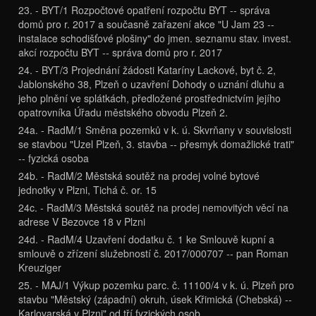
23. - BYT/1 Rozpočtové opatření rozpočtu BYT -- správa
domů pro r. 2017 a současně zařazení akce "U Jam 23 --
instalace schodišťové plošiny" do jmen. seznamu stav. invest.
akcí rozpočtu BYT -- správa domů pro r. 2017
24. - BYT/3 Projednání žádosti Kataríny Lackové, byt č. 2,
Jablonského 38, Plzeň o uzavření Dohody o uznání dluhu a
jeho plnění ve splátkách, předložené prostřednictvím jejího
opatrovníka Úřadu městského obvodu Plzeň 2.
24a. - RadM/1 Směna pozemků v k. ú. Skvrňany v souvislosti
se stavbou "Uzel Plzeň, 3. stavba -- přesmyk domažlické trati"
-- fyzická osoba
24b. - RadM/2 Městská soutěž na prodej volné bytové
jednotky v Plzni, Tichá č. or. 15
24c. - RadM/3 Městská soutěž na prodej nemovitých věcí na
adrese V Bezovce 18 v Plzni
24d. - RadM/4 Uzavření dodatku č. 1 ke Smlouvě kupní a
smlouvě o zřízení služebností č. 2017/000707 -- pan Roman
Kreuziger
25. - MAJ/1 Výkup pozemku parc. č. 11100/4 v k. ú. Plzeň pro
stavbu "Městský (západní) okruh, úsek Křimická (Chebská) --
Karlovarská v Plzni" od tří fyzických osob.