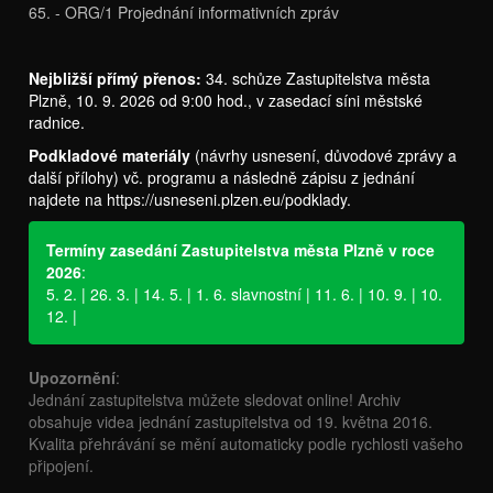
65. - ORG/1 Projednání informativních zpráv
Nejbližší přímý přenos:
34. schůze Zastupitelstva města
Plzně, 10. 9. 2026 od 9:00 hod., v zasedací síni městské
radnice.
Podkladové materiály
(návrhy usnesení, důvodové zprávy a
další přílohy) vč. programu a následně zápisu z jednání
najdete na
https://usneseni.plzen.eu/podklady
.
Termíny zasedání Zastupitelstva města Plzně v roce
2026
:
5. 2. | 26. 3. | 14. 5. | 1. 6. slavnostní | 11. 6. | 10. 9. | 10.
12. |
Upozornění
:
Jednání zastupitelstva můžete sledovat online! Archiv
obsahuje videa jednání zastupitelstva od 19. května 2016.
Kvalita přehrávání se mění automaticky podle rychlosti vašeho
připojení.