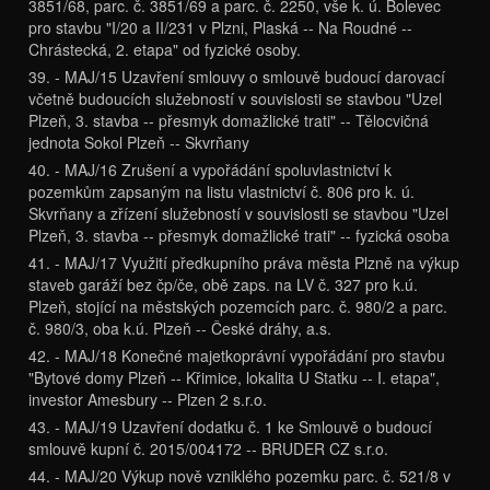
3851/68, parc. č. 3851/69 a parc. č. 2250, vše k. ú. Bolevec
pro stavbu "I/20 a II/231 v Plzni, Plaská -- Na Roudné --
Chrástecká, 2. etapa" od fyzické osoby.
39. - MAJ/15 Uzavření smlouvy o smlouvě budoucí darovací
včetně budoucích služebností v souvislosti se stavbou "Uzel
Plzeň, 3. stavba -- přesmyk domažlické trati" -- Tělocvičná
jednota Sokol Plzeň -- Skvrňany
40. - MAJ/16 Zrušení a vypořádání spoluvlastnictví k
pozemkům zapsaným na listu vlastnictví č. 806 pro k. ú.
Skvrňany a zřízení služebností v souvislosti se stavbou "Uzel
Plzeň, 3. stavba -- přesmyk domažlické trati" -- fyzická osoba
41. - MAJ/17 Využití předkupního práva města Plzně na výkup
staveb garáží bez čp/če, obě zaps. na LV č. 327 pro k.ú.
Plzeň, stojící na městských pozemcích parc. č. 980/2 a parc.
č. 980/3, oba k.ú. Plzeň -- České dráhy, a.s.
42. - MAJ/18 Konečné majetkoprávní vypořádání pro stavbu
"Bytové domy Plzeň -- Křimice, lokalita U Statku -- I. etapa",
investor Amesbury -- Plzen 2 s.r.o.
43. - MAJ/19 Uzavření dodatku č. 1 ke Smlouvě o budoucí
smlouvě kupní č. 2015/004172 -- BRUDER CZ s.r.o.
44. - MAJ/20 Výkup nově vzniklého pozemku parc. č. 521/8 v