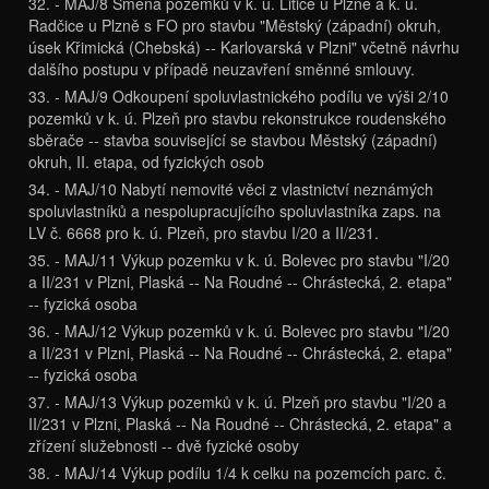
32. - MAJ/8 Směna pozemků v k. ú. Litice u Plzně a k. ú.
Radčice u Plzně s FO pro stavbu "Městský (západní) okruh,
úsek Křimická (Chebská) -- Karlovarská v Plzni" včetně návrhu
dalšího postupu v případě neuzavření směnné smlouvy.
33. - MAJ/9 Odkoupení spoluvlastnického podílu ve výši 2/10
pozemků v k. ú. Plzeň pro stavbu rekonstrukce roudenského
sběrače -- stavba související se stavbou Městský (západní)
okruh, II. etapa, od fyzických osob
34. - MAJ/10 Nabytí nemovité věci z vlastnictví neznámých
spoluvlastníků a nespolupracujícího spoluvlastníka zaps. na
LV č. 6668 pro k. ú. Plzeň, pro stavbu I/20 a II/231.
35. - MAJ/11 Výkup pozemku v k. ú. Bolevec pro stavbu "I/20
a II/231 v Plzni, Plaská -- Na Roudné -- Chrástecká, 2. etapa"
-- fyzická osoba
36. - MAJ/12 Výkup pozemků v k. ú. Bolevec pro stavbu "I/20
a II/231 v Plzni, Plaská -- Na Roudné -- Chrástecká, 2. etapa"
-- fyzická osoba
37. - MAJ/13 Výkup pozemků v k. ú. Plzeň pro stavbu "I/20 a
II/231 v Plzni, Plaská -- Na Roudné -- Chrástecká, 2. etapa" a
zřízení služebnosti -- dvě fyzické osoby
38. - MAJ/14 Výkup podílu 1/4 k celku na pozemcích parc. č.