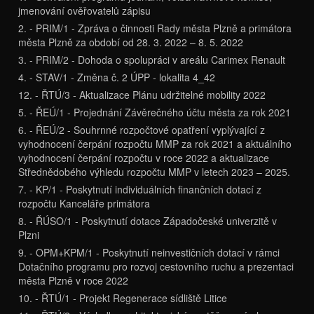
jmenování ověřovatelů zápisu
2. - PRIM/1 - Zpráva o činnosti Rady města Plzně a primátora
města Plzně za období od 28. 3. 2022 – 8. 5. 2022
3. - PRIM/2 - Dohoda o spolupráci v areálu Carimex Renault
4. - STAV/1 - Změna č. 2 ÚPP - lokalita 4_42
12. - ŘTÚ/3 - Aktualizace Plánu udržitelné mobility 2022
5. - ŘEÚ/1 - Projednání Závěrečného účtu města za rok 2021
6. - ŘEÚ/2 - Souhrnné rozpočtové opatření vyplývající z
vyhodnocení čerpání rozpočtu MMP za rok 2021 a aktuálního
vyhodnocení čerpání rozpočtu v roce 2022 a aktualizace
Střednědobého výhledu rozpočtu MMP v letech 2023 – 2025.
7. - KP/1 - Poskytnutí individuálních finančních dotací z
rozpočtu Kanceláře primátora
8. - ŘÚSO/1 - Poskytnutí dotace Západočeské univerzitě v
Plzni
9. - OPM+KPM/1 - Poskytnutí neinvestičních dotací v rámci
Dotačního programu pro rozvoj cestovního ruchu a prezentaci
města Plzně v roce 2022
10. - ŘTÚ/1 - Projekt Regenerace sídliště Litice