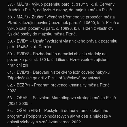
57. - MAJ/8 - Výkup pozemku parc. č. 318/13, k. ú. Červený
Hrádek u Plzně, od fyzické osoby, do majetku města Plzně.
58. - MAJ/9 - Zrušení věcného břemene ve prospěch města
Plzně zatěžující povinný pozemek parc. č. 10690, k. ú. Plzeň a
výkup části pozemku parc. č. 10690, k. ú. Plzeň z vlastnictví
fyzické osoby do majetku města Plzně.
59. - EVID/1 - Uznání vydržení vlastnického práva k pozemku
p. č. 1648/5 k. ú. Černice
60. - EVID/2 - Rozhodnutí o demolici objektu stodoly na
pozemku p. č. st. 180 k. ú. Litice u Plzně včetně zajištění
hraniční zdi
61. - EVID/3 - Darování historického ložnicového nábytku
Západočeské galerii v Plzni, příspěvkové organizaci.
62. - BEZP/1 - Program prevence kriminality města Plzně
2022
63. - OPM/1 - Schválení Marketingové strategie města Plzně
(2021-2035. -
64. - OŠMT+FIN/1 - Poskytnutí dotací v rámci dotačního
programu Podpora volnočasových aktivit dětí a mládeže v
oblasti výchovy a vzdělávání v roce 2022