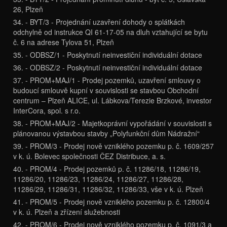
26, Plzeň
34. - BYT/3 - Projednání uzavření dohody o splátkách
odchylně od instrukce QI 61-17-05 na dluh vztahující se bytu
č. 6 na adrese Tylova 51, Plzeň
35. - ODBSZ/1 - Poskytnutí neinvestiční individuální dotace
36. - ODBSZ/2 - Poskytnutí neinvestiční individuální dotace
37. - PROM+MAJ/1 - Prodej pozemků, uzavření smlouvy o
budoucí smlouvě kupní v souvislosti se stavbou Obchodní
centrum – Plzeň ALICE, ul. Lábkova/Terezie Brzkové, investor
InterCora, spol. s r.o.
38. - PROM+MAJ/2 - Majetkoprávní vypořádání v souvislosti s
plánovanou výstavbou stavby „Polyfunkční dům Nádražní“
39. - PROM/3 - Prodej nově vzniklého pozemku p. č. 1609/257
v k. ú. Bolevec společnosti ČEZ Distribuce, a. s.
40. - PROM/4 - Prodej pozemků p. č. 11286/18, 11286/19,
11286/20, 11286/23, 11286/24, 11286/27, 11286/28,
11286/29, 11286/31, 11286/32, 11286/33, vše v k. ú. Plzeň
41. - PROM/5 - Prodej nově vzniklého pozemku p. č. 12800/4
v k. ú. Plzeň a zřízení služebnosti
42. - PROM/6 - Prodej nově vzniklého pozemku p. č. 1091/3 a