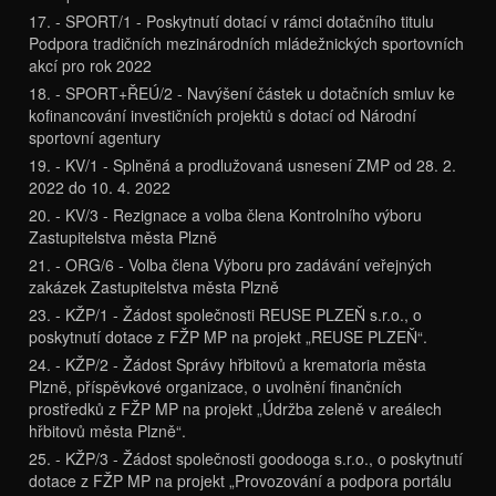
17. - SPORT/1 - Poskytnutí dotací v rámci dotačního titulu
Podpora tradičních mezinárodních mládežnických sportovních
akcí pro rok 2022
18. - SPORT+ŘEÚ/2 - Navýšení částek u dotačních smluv ke
kofinancování investičních projektů s dotací od Národní
sportovní agentury
19. - KV/1 - Splněná a prodlužovaná usnesení ZMP od 28. 2.
2022 do 10. 4. 2022
20. - KV/3 - Rezignace a volba člena Kontrolního výboru
Zastupitelstva města Plzně
21. - ORG/6 - Volba člena Výboru pro zadávání veřejných
zakázek Zastupitelstva města Plzně
23. - KŽP/1 - Žádost společnosti REUSE PLZEŇ s.r.o., o
poskytnutí dotace z FŽP MP na projekt „REUSE PLZEŇ“.
24. - KŽP/2 - Žádost Správy hřbitovů a krematoria města
Plzně, příspěvkové organizace, o uvolnění finančních
prostředků z FŽP MP na projekt „Údržba zeleně v areálech
hřbitovů města Plzně“.
25. - KŽP/3 - Žádost společnosti goodooga s.r.o., o poskytnutí
dotace z FŽP MP na projekt „Provozování a podpora portálu