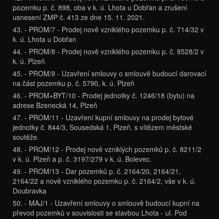
pozemku p. č. 898, oba v k. ú. Lhota u Dobřan a zrušení
usnesení ZMP č. 413 ze dne 15. 11. 2021.
43. - PROM/7 - Prodej nově vzniklého pozemku p. č. 714/32 v
k. ú. Lhota u Dobřan
44. - PROM/8 - Prodej nově vzniklého pozemku p. č. 8528/2 v
k. ú. Plzeň
45. - PROM/9 - Uzavření smlouvy o smlouvě budoucí darovací
na část pozemku p. č. 5790, k. ú. Plzeň
46. - PROM+BYT/10 - Prodej jednotky č. 1246/18 (bytu) na
adrese Bzenecká 14, Plzeň
47. - PROM/11 - Uzavření kupní smlouvy na prodej bytové
jednotky č. 844/3, Sousedská 1, Plzeň, s vítězem městské
soutěže.
48. - PROM/12 - Prodej nově vzniklých pozemků p. č. 8211/2
v k. ú. Plzeň a p. č. 3197/279 v k. ú. Bolevec.
49. - PROM/13 - Dar pozemků p. č. 2164/20, 2164/21,
2164/22 a nově vzniklého pozemku p. č. 2164/2, vše v k. ú.
Doubravka
50. - MAJ/1 - Uzavření smlouvy o smlouvě budoucí kupní na
převod pozemků v souvislosti se stavbou Lhota - ul. Pod