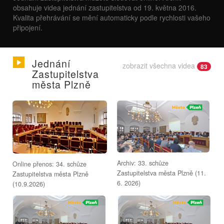
obsahuje videa jednání zastupitelstva od 19. května 2016.
Kvalita přehrávání se mění automaticky podle rychlosti vašeho
připojení.
Jednání
zobrazit všechna videa
83
Zastupitelstva
města Plzně
Archiv: 33. schůze
Online přenos: 34. schůze
Zastupitelstva města Plzně (11.
Zastupitelstva města Plzně
6. 2026)
(10.9.2026)