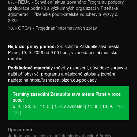
67. - ŘEÚ/3 - Schválení aktualizovaného Programu podpory
spolupráce podniků a výzkumných organizací v Plzeňské
aglomeraci - Plzeňské podnikatelské vouchery a Výzvy č.
2022
70. - ORG/1 - Projednání informativních zpráv
Nejbližší přímý přenos:
34. schůze Zastupitelstva města
Plzně, 10. 9. 2026 od 9:00 hod., v zasedací síni městské
radnice.
Podkladové materiály
(návrhy usnesení, důvodové zprávy a
další přílohy) vč. programu a následně zápisu z jednání
najdete na
https://usneseni.plzen.eu/podklady
.
Termíny zasedání Zastupitelstva města Plzně v roce
2026
:
5. 2. | 26. 3. | 14. 5. | 1. 6. slavnostní | 11. 6. | 10. 9. | 10.
12. |
Upozornění
:
Jednání zastupitelstva můžete sledovat online! Archiv