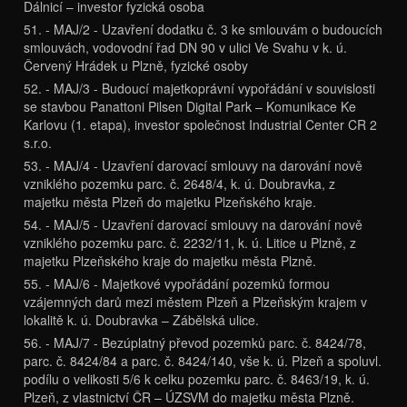
Dálnicí – investor fyzická osoba
51. - MAJ/2 - Uzavření dodatku č. 3 ke smlouvám o budoucích
smlouvách, vodovodní řad DN 90 v ulici Ve Svahu v k. ú.
Červený Hrádek u Plzně, fyzické osoby
52. - MAJ/3 - Budoucí majetkoprávní vypořádání v souvislosti
se stavbou Panattoni Pilsen Digital Park – Komunikace Ke
Karlovu (1. etapa), investor společnost Industrial Center CR 2
s.r.o.
53. - MAJ/4 - Uzavření darovací smlouvy na darování nově
vzniklého pozemku parc. č. 2648/4, k. ú. Doubravka, z
majetku města Plzeň do majetku Plzeňského kraje.
54. - MAJ/5 - Uzavření darovací smlouvy na darování nově
vzniklého pozemku parc. č. 2232/11, k. ú. Litice u Plzně, z
majetku Plzeňského kraje do majetku města Plzně.
55. - MAJ/6 - Majetkové vypořádání pozemků formou
vzájemných darů mezi městem Plzeň a Plzeňským krajem v
lokalitě k. ú. Doubravka – Zábělská ulice.
56. - MAJ/7 - Bezúplatný převod pozemků parc. č. 8424/78,
parc. č. 8424/84 a parc. č. 8424/140, vše k. ú. Plzeň a spoluvl.
podílu o velikosti 5/6 k celku pozemku parc. č. 8463/19, k. ú.
Plzeň, z vlastnictví ČR – ÚZSVM do majetku města Plzně.