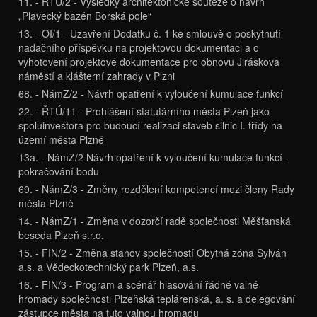
11. - ŘTÚ/2 - Výsledky architektonické soutěže o návrh
„Plavecký bazén Borská pole“
13. - OI/1 - Uzavření Dodatku č. 1 ke smlouvě o poskytnutí
nadačního příspěvku na projektovou dokumentaci a o
vyhotovení projektové dokumentace pro obnovu Jiráskova
náměstí a klášterní zahrady v Plzni
68. - NámZ/2 - Návrh opatření k vyloučení kumulace funkcí
22. - ŘTÚ/11 - Prohlášení statutárního města Plzeň jako
spoluinvestora pro budoucí realizaci staveb silnic I. třídy na
území města Plzně
13a. - NámZ/2 Návrh opatření k vyloučení kumulace funkcí -
pokračování bodu
69. - NámZ/3 - Změny rozdělení kompetencí mezi členy Rady
města Plzně
14. - NámZ/1 - Změna v dozorčí radě společnosti Měšťanská
beseda Plzeň s.r.o.
15. - FIN/2 - Změna stanov společností Obytná zóna Sylván
a.s. a Vědeckotechnický park Plzeň, a.s.
16. - FIN/3 - Program a scénář hlasování řádné valné
hromady společnosti Plzeňská teplárenská, a. s. a delegování
zástupce města na tuto valnou hromadu