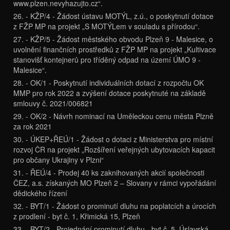
www.plzen.nevyhazujto.cz“.
26. - KŽP/4 - Žádost ústavu MOTÝL, z.ú., o poskytnutí dotace
z FŽP MP na projekt „S MOTÝLem v souladu s přírodou“.
27. - KŽP/5 - Žádost městského obvodu Plzeň 9 - Malesice, o
uvolnění finančních prostředků z FŽP MP na projekt „Kultivace
stanovišť kontejnerů pro tříděný odpad na území ÚMO 9 -
Malesice“.
28. - OK/1 - Poskytnutí individuálních dotací z rozpočtu OK
MMP pro rok 2022 a zvýšení dotace poskytnuté na základě
smlouvy č. 2021/006821
29. - OK/2 - Návrh nominací na Uměleckou cenu města Plzně
za rok 2021
30. - ÚKEP+ŘEÚ/1 - Žádost o dotaci z Ministerstva pro místní
rozvoj ČR na projekt „Rozšíření veřejných ubytovacích kapacit
pro občany Ukrajiny v Plzni“
31. - ŘEÚ/4 - Prodej 40 ks zaknihovaných akcií společnosti
ČEZ, a.s. získaných MO Plzeň 2 – Slovany v rámci vypořádání
dědického řízení
32. - BYT/1 - Žádost o prominutí dluhu na poplatcích a úrocích
z prodlení - byt č. 1, Křimická 15, Plzeň
33. - BYT/2 - Projednání prominutí dluhu - byt č. 5, Úslavská