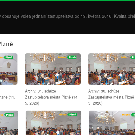
v obsahuje videa jednání zastupitelstva od 19. května 2016. Kvalita př
Plzně
Archiv: 31. schůze
Archiv: 30. schůze
lzně (11.
Zastupitelstva města Plzně (14.
Zastupitelstva města Plzně
5. 2026)
3. 2026)