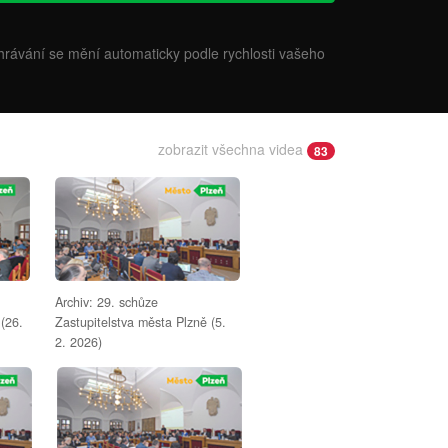
ehrávání se mění automaticky podle rychlosti vašeho
zobrazit všechna videa
83
Archiv: 29. schůze
 (26.
Zastupitelstva města Plzně (5.
2. 2026)