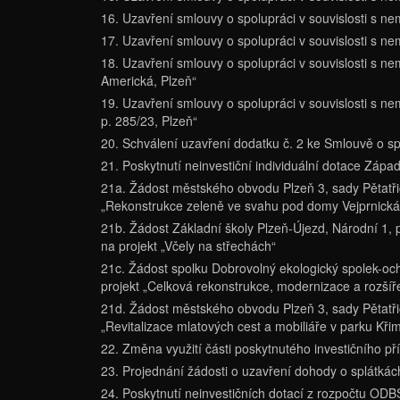
16. Uzavření smlouvy o spolupráci v souvislosti s n
17. Uzavření smlouvy o spolupráci v souvislosti s ne
18. Uzavření smlouvy o spolupráci v souvislosti s ne
Americká, Plzeň“
19. Uzavření smlouvy o spolupráci v souvislosti s ne
p. 285/23, Plzeň“
20. Schválení uzavření dodatku č. 2 ke Smlouvě o s
21. Poskytnutí neinvestiční individuální dotace Západ
21a. Žádost městského obvodu Plzeň 3, sady Pětatřic
„Rekonstrukce zeleně ve svahu pod domy Vejprnická
21b. Žádost Základní školy Plzeň-Újezd, Národní 1, 
na projekt „Včely na střechách“
21c. Žádost spolku Dobrovolný ekologický spolek-och
projekt „Celková rekonstrukce, modernizace a rozšíř
21d. Žádost městského obvodu Plzeň 3, sady Pětatřic
„Revitalizace mlatových cest a mobiliáře v parku Kři
22. Změna využití části poskytnutého investičního p
23. Projednání žádosti o uzavření dohody o splátkách
24. Poskytnutí neinvestičních dotací z rozpočtu ODB