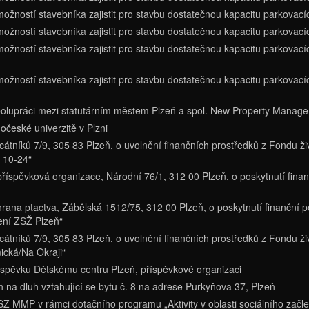
emožností stavebníka zajistit pro stavbu dostatečnou kapacitu parkova
možností stavebníka zajistit pro stavbu dostatečnou kapacitu parkovací
možností stavebníka zajistit pro stavbu dostatečnou kapacitu parkovací
možností stavebníka zajistit pro stavbu dostatečnou kapacitu parkovací
polupráci mezi statutárním městem Plzeň a spol. New Property Manage
očeské univerzitě v Plzni
átníků 7/9, 305 83 Plzeň, o uvolnění finančních prostředků z Fondu ži
 10-24“
příspěvková organizace, Národní 76/1, 312 00 Plzeň, o poskytnutí fina
rana ptactva, Zábělská 1512/75, 312 00 Plzeň, o poskytnutí finanční 
ení ZSŽ Plzeň“
átníků 7/9, 305 83 Plzeň, o uvolnění finančních prostředků z Fondu ži
mická/Na Okraji“
říspěvku Dětskému centru Plzeň, příspěvkové organizaci
 na dluh vztahující se bytu č. 8 na adrese Purkyňova 37, Plzeň
SZ MMP v rámci dotačního programu „Aktivity v oblasti sociálního začl