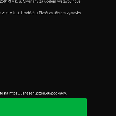
 2561/3 v k. ú. Skvrňany za účelem výstavby nové
121/1 v k. ú. Hradiště u Plzně za účelem výstavby
ete na
https://usneseni.plzen.eu/podklady
.