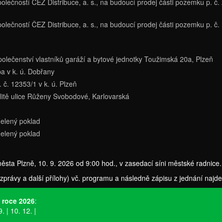
lečností ČEZ Distribuce, a. s., na budoucí prodej části pozemku p. č.
lečností ČEZ Distribuce, a. s., na budoucí prodej části pozemku p. č. 
polečenství vlastníků garáží a bytové jednotky Toužimská 20a, Plzeň
ba v k. ú. Dobřany
 č. 12353/1 v k. ú. Plzeň
litě ulice Růženy Svobodové, Karlovarská
Zelený poklad
Zelený poklad
ěsta Plzně, 10. 9. 2026 od 9:00 hod., v zasedací síni městské radnice.
právy a další přílohy) vč. programu a následně zápisu z jednání najd
 roce 2026
:
9. | 10. 12. |