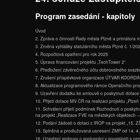
Program zasedání - kapitoly
Úvod
2. Zpráva o činnosti Rady města Plzně a primátora m
3. Změna vyhlášky statutárního města Plzně č. 1/20
4. Rozpočtová opatření pro rok 2025
5. Úprava financování projektu „TechTower 2“
6. Předložení závěrečného účtu dobrovolného svazk
7. Zrušení příspěvkové organizace ÚTVAR KO
8. Aktualizace programového rámce Operačního prog
9. Uzavření dodatku ke smlouvě o poskytnutí dotace 
10. Přijetí dotace MV ČR na realizaci projektu „Plze
11. Schválení přijetí podmínek Rozhodnutí o poskytn
na projekt „Realizace FVE na městských objektech – 
12. Podání žádosti o dotaci z IROP na projekt „15. Z
13. Splněná a prodlužovaná usnesení ZMP od 14. 4.
16. Uzavření smlouvy o spolupráci v souvislosti s n