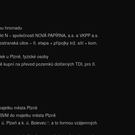
nou hromadu
 N – společnosti NOVÁ PAPÍRNA, a.s. a VKPP a.s.
ranská ulice – II. etapa + přípojky inž. sítí + kom.
ek u Plzně, fyzické osoby
ě kupní na převod pozemků dotčených TDI, pro II.
majetku města Plzně
 ÚZSVM do majetku města Plzně
 ú. Plzeň a k. ú. Bolevec.“, a to formou vzájemných