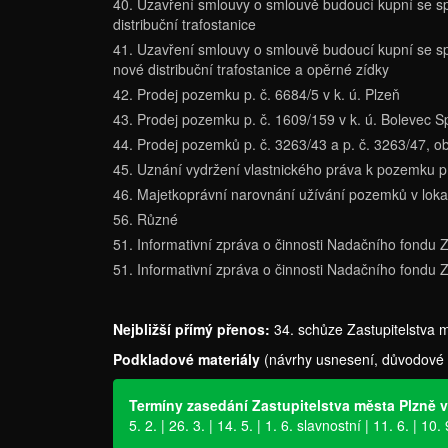
40. Uzavření smlouvy o smlouvě budoucí kupní se spo
distribuční trafostanice
41. Uzavření smlouvy o smlouvě budoucí kupní se spo
nové distribuční trafostanice a opěrné zídky
42. Prodej pozemku p. č. 6684/5 v k. ú. Plzeň
43. Prodej pozemku p. č. 1609/159 v k. ú. Bolevec S
44. Prodej pozemků p. č. 3263/43 a p. č. 3263/47, o
45. Uznání vydržení vlastnického práva k pozemku p.
46. Majetkoprávní narovnání užívání pozemků v loka
56. Různé
51. Informativní zpráva o činnosti Nadačního fondu 
51. Informativní zpráva o činnosti Nadačního fondu 
Nejbližší přímý přenos:
34. schůze Zastupitelstva m
Podkladové materiály
(návrhy usnesení, důvodové z
Termíny zasedání Zastupitelstva města Plzně v
5. 2. | 26. 3. | 14. 5. | 1. 6. slavnostní | 11. 6. | 10. 