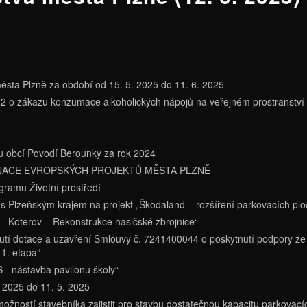
ěsta Plzně za období od 15. 5. 2025 do 11. 6. 2025
22 o zákazu konzumace alkoholických nápojů na veřejném prostranství
u obcí Povodí Berounky za rok 2024
ORDINACE EVROPSKÝCH PROJEKTŮ MĚSTA PLZNĚ
ramu Životní prostředí
s Plzeňským krajem na projekt „Škodaland – rozšíření parkovacích plo
ň – Koterov – Rekonstrukce hasičské zbrojnice“
utí dotace a uzavření Smlouvy č. 7241400044 o poskytnutí podpory ze 
1. etapa“
Š - nástavba pavilonu školy“
 2025 do 11. 5. 2025
emožností stavebníka zajistit pro stavbu dostatečnou kapacitu parkova