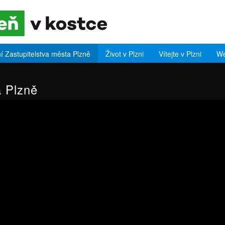
í Zastupitelstva města Plzně
Život v Plzni
Vítejte v Plzni
We
a Plzně