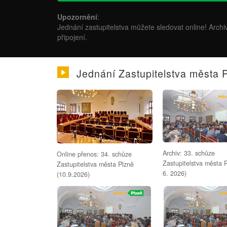
Upozornění
:
Jednání zastupitelstva můžete sledovat online! Archi
připojení.
Jednání Zastupitelstva města 
Archiv: 33. schůze
Online přenos: 34. schůze
Zastupitelstva města P
Zastupitelstva města Plzně
6. 2026)
(10.9.2026)