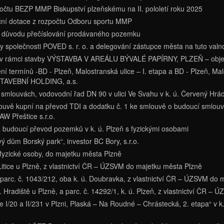
zpočtu BEZP MMP Biskupství plzeňskému na II. pololetí roku 2025
tiční dotace z rozpočtu Odboru sportu MMP
z důvodu přečíslování prodávaného pozemku
 společnosti POVED s. r. o. a delegování zástupce města na tuto val
h v rámci stavby VÝSTAVBA V AREÁLU BÝVALÉ PAPÍRNY, PLZEŇ – objekt
termínů -BD - Plzeň, Malostranská ulice – I. etapa a BD - Plzeň, Malost
 STAVEBNÍ HOLDING, a.s.
smlouvách, vodovodní řad DN 90 v ulici Ve Svahu v k. ú. Červený Hrád
ouvě kupní na převod TDI a dodatku č. 1 ke smlouvě o budoucí smlouv
AW Přeštice s.r.o.
budoucí převod pozemků v k. ú. Plzeň s fyzickými osobami
 dům Borský park“, investor BC Bory, s.r.o.
 fyzické osoby, do majetku města Plzně
Litice u Plzně, z vlastnictví ČR – ÚZSVM do majetku města Plzně
parc. č. 1043/212, oba k. ú. Doubravka, z vlastnictví ČR – ÚZSVM do 
 Hradiště u Plzně, a parc. č. 14292/1, k. ú. Plzeň, z vlastnictví ČR –
I/20 a II/231 v Plzni, Plaská – Na Roudné – Chrástecká, 2. etapa“ v k.