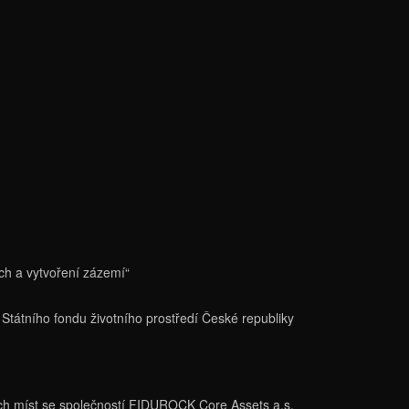
ch a vytvoření zázemí“
Státního fondu životního prostředí České republiky
cích míst se společností FIDUROCK Core Assets a.s.