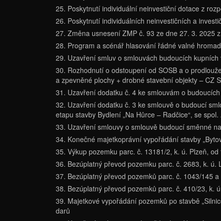
25. Poskytnutí individuální neinvestiční dotace z ro
26. Poskytnutí individuálních neinvestičních a inves
27. Změna usnesení ZMP č. 93 ze dne 27. 3. 2025 
28. Program a scénář hlasování řádné valné hromady
29. Uzavření smluv o smlouvách budoucích kupníc
30. Rozhodnutí o odstoupení od SOSB a o prodloužení 
a zpevněné plochy + drobné stavební objekty – CZ
31. Uzavření dodatku č. 4 ke smlouvám o budoucích 
32. Uzavření dodatku č. 3 ke smlouvě o budoucí sml
etapu stavby Bydlení „Na Hůrce – Radčice“, se spol. 
33. Uzavření smlouvy o smlouvě budoucí směnné na 
34. Konečné majetkoprávní vypořádání stavby „Bytový
35. Výkup pozemku parc. č. 13181/2, k. ú. Plzeň, od
36. Bezúplatný převod pozemku parc. č. 2683, k. ú. 
37. Bezúplatný převod pozemků parc. č. 1043/145 a 
38. Bezúplatný převod pozemků parc. č. 410/23, k. ú.
39. Majetkové vypořádání pozemků po stavbě „Silnice 
darů