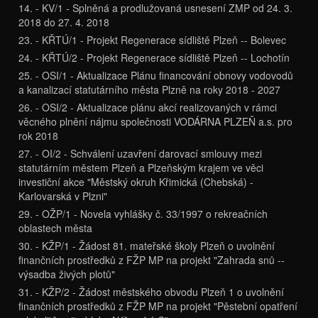
14. - KV/1 - Splněná a prodlužovaná usnesení ZMP od 24. 3.
2018 do 27. 4. 2018
23. - KŘTÚ/1 - Projekt Regenerace sídliště Plzeň -- Bolevec
24. - KŘTÚ/2 - Projekt Regenerace sídliště Plzeň -- Lochotín
25. - OSI/1 - Aktualizace Plánu financování obnovy vodovodů
a kanalizací statutárního města Plzně na roky 2018 - 2027
26. - OSI/2 - Aktualizace plánu akcí realizovaných v rámci
věcného plnění nájmu společnosti VODÁRNA PLZEŇ a.s. pro
rok 2018
27. - OI/2 - Schválení uzavření darovací smlouvy mezi
statutárním městem Plzeň a Plzeňským krajem ve věci
investiční akce "Městský okruh Křimická (Chebská) -
Karlovarská v Plzni"
29. - OŽP/1 - Novela vyhlášky č. 33/1997 o rekreačních
oblastech města
30. - KŽP/1 - Žádost 81. mateřské školy Plzeň o uvolnění
finančních prostředků z FŽP MP na projekt "Zahrada snů --
výsadba živých plotů"
31. - KŽP/2 - Žádost městského obvodu Plzeň 1 o uvolnění
finančních prostředků z FŽP MP na projekt "Pěstební opatření