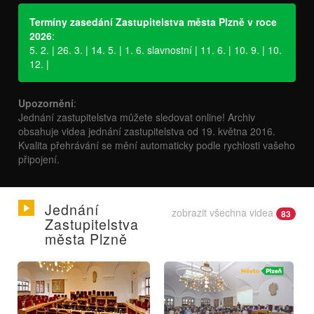
Termíny zasedání Zastupitelstva města Plzně v roce
2026
:
5. 2. | 26. 3. | 14. 5. | 1. 6. slavnostní | 11. 6. | 10. 9. | 10.
12. |
Upozornění
:
Jednání zastupitelstva můžete sledovat online! Archiv
obsahuje videa jednání zastupitelstva od 19. května 2016.
Kvalita přehrávání se mění automaticky podle rychlosti vašeho
připojení.
Jednání
zobrazit všechna videa
83
Zastupitelstva
města Plzně