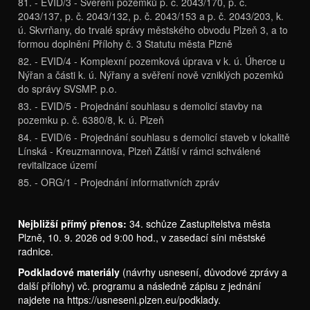
81. - EVID/3 - Svěření pozemků p. č. 2043/170, p. č.
2043/137, p. č. 2043/132, p. č. 2043/153 a p. č. 2043/203, k.
ú. Skvrňany, do trvalé správy městského obvodu Plzeň 3, a to
formou doplnění Přílohy č. 3 Statutu města Plzně
82. - EVID/4 - Komplexní pozemková úprava v k. ú. Úherce u
Nýřan a části k. ú. Nýřany a svěření nově vzniklých pozemků
do správy SVSMP. p.o.
83. - EVID/5 - Projednání souhlasu s demolicí stavby na
pozemku p. č. 6380/8, k. ú. Plzeň
84. - EVID/6 - Projednání souhlasu s demolicí staveb v lokalitě
Línská - Kreuzmannova, Plzeň Zátiší v rámci schválené
revitalizace území
85. - ORG/1 - Projednání informativních zpráv
Nejbližší přímý přenos:
34. schůze Zastupitelstva města
Plzně, 10. 9. 2026 od 9:00 hod., v zasedací síni městské
radnice.
Podkladové materiály
(návrhy usnesení, důvodové zprávy a
další přílohy) vč. programu a následně zápisu z jednání
najdete na
https://usneseni.plzen.eu/podklady
.