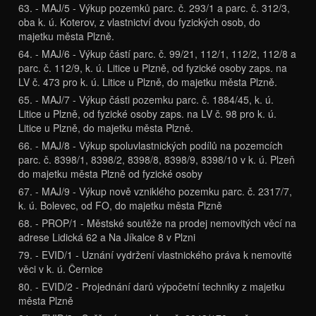
63. - MAJ/5 - Výkup pozemků parc. č. 293/1 a parc. č. 312/3,
oba k. ú. Koterov, z vlastnictví dvou fyzických osob, do
majetku města Plzně.
64. - MAJ/6 - Výkup částí parc. č. 99/21, 112/1, 112/2, 112/8 a
parc. č. 112/9, k. ú. Litice u Plzně, od fyzické osoby zaps. na
LV č. 473 pro k. ú. Litice u Plzně, do majetku města Plzně.
65. - MAJ/7 - Výkup části pozemku parc. č. 1884/45, k. ú.
Litice u Plzně, od fyzické osoby zaps. na LV č. 98 pro k. ú.
Litice u Plzně, do majetku města Plzně.
66. - MAJ/8 - Výkup spoluvlastnických podílů na pozemcích
parc. č. 8398/1, 8398/2, 8398/8, 8398/9, 8398/10 v k. ú. Plzeň
do majetku města Plzně od fyzické osoby
67. - MAJ/9 - Výkup nově vzniklého pozemku parc. č. 2317/7,
k. ú. Bolevec, od FO, do majetku města Plzně
68. - PROP/1 - Městské soutěže na prodej nemovitých věcí na
adrese Lidická 62 a Na Jíkalce 8 v Plzni
79. - EVID/1 - Uznání vydržení vlastnického práva k nemovité
věci v k. ú. Černice
80. - EVID/2 - Projednání darů výpočetní techniky z majetku
města Plzně