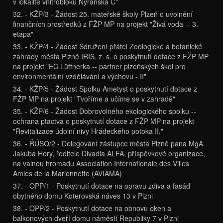
v lokalitě vnitrobloku Nýřanská C"
32. - KŽP/3 - Žádost 25. mateřské školy Plzeň o uvolnění
finančních prostředků z FŽP MP na projekt "Živá voda -- 3.
etapa"
33. - KŽP/4 - Žádost Sdružení přátel Zoologické a botanické
zahrady města Plzně IRIS, z. s. o poskytnutí dotace z FŽP MP
na projekt "EC Lüftnerka -- partner plzeňských škol pro
environmentální vzdělávání a výchovu - II"
34. - KŽP/5 - Žádost Spolku Ametyst o poskytnutí dotace z
FŽP MP na projekt "Tvoříme a učíme se v zahradě"
35. - KŽP/6 - Žádost Dobrovolného ekologického spolku --
ochrana ptactva o poskytnutí dotace z FŽP MP na projekt
"Revitalizace údolní nivy Hrádeckého potoka II."
36. - ŘÚSO/2 - Delegování zástupce města Plzně pana MgA.
Jakuba Hory, ředitele Divadla ALFA, příspěvkové organizace,
na valnou hromadu Association Internationale des Villes
Amies de la Marionnette (AVIAMA)
37. - OPP/1 - Poskytnutí dotace na opravu zdiva a fasád
obytného domu Koterovská náves 13 v Plzni
38. - OPP/2 - Poskytnutí dotace na obnovu oken a
balkonových dveří domu náměstí Republiky 7 v Plzni