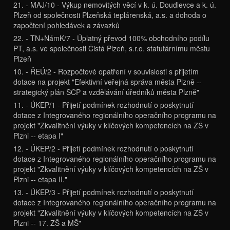
21. - MAJ/10 - Výkup nemovitých věcí v k. ú. Doudlevce a k. ú.
Plzeň od společnosti Plzeňská teplárenská, a.s. a dohoda o
započtení pohledávek a závazků
22. - TN+NámK/7 - Úplatný převod 100% obchodního podílu
PT, a.s. ve společnosti Čistá Plzeň, s.r.o. statutárnímu městu
Plzeň
10. - ŘEÚ/2 - Rozpočtové opatření v souvislosti s přijetím
dotace na projekt "Efektivní veřejná správa města Plzně --
strategický plán SCP a vzdělávání úředníků města Plzně"
11. - ÚKEP/1 - Přijetí podmínek rozhodnutí o poskytnutí
dotace z Integrovaného regionálního operačního programu na
projekt "Zkvalitnění výuky v klíčových kompetencích na ZŠ v
Plzni -- etapa I"
12. - ÚKEP/2 - Přijetí podmínek rozhodnutí o poskytnutí
dotace z Integrovaného regionálního operačního programu na
projekt "Zkvalitnění výuky v klíčových kompetencích na ZŠ v
Plzni -- etapa II."
13. - ÚKEP/3 - Přijetí podmínek rozhodnutí o poskytnutí
dotace z Integrovaného regionálního operačního programu na
projekt "Zkvalitnění výuky v klíčových kompetencích na ZŠ v
Plzni -- 17. ZŠ a MŠ"