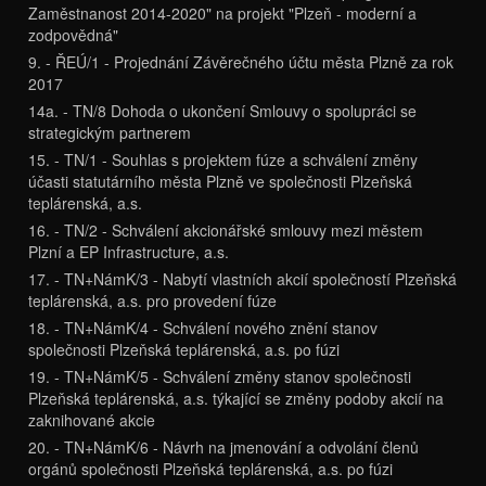
Zaměstnanost 2014-2020" na projekt "Plzeň - moderní a
zodpovědná"
9. - ŘEÚ/1 - Projednání Závěrečného účtu města Plzně za rok
2017
14a. - TN/8 Dohoda o ukončení Smlouvy o spolupráci se
strategickým partnerem
15. - TN/1 - Souhlas s projektem fúze a schválení změny
účasti statutárního města Plzně ve společnosti Plzeňská
teplárenská, a.s.
16. - TN/2 - Schválení akcionářské smlouvy mezi městem
Plzní a EP Infrastructure, a.s.
17. - TN+NámK/3 - Nabytí vlastních akcií společností Plzeňská
teplárenská, a.s. pro provedení fúze
18. - TN+NámK/4 - Schválení nového znění stanov
společnosti Plzeňská teplárenská, a.s. po fúzi
19. - TN+NámK/5 - Schválení změny stanov společnosti
Plzeňská teplárenská, a.s. týkající se změny podoby akcií na
zaknihované akcie
20. - TN+NámK/6 - Návrh na jmenování a odvolání členů
orgánů společnosti Plzeňská teplárenská, a.s. po fúzi