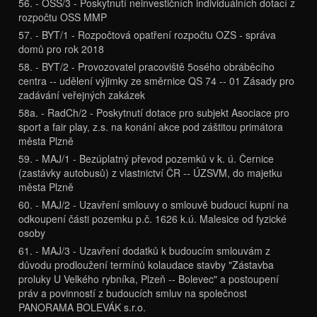
56. - OSS/3 - Poskytnutí neinvestičních individuálních dotací z
rozpočtu OSS MMP
57. - BYT/1 - Rozpočtová opatření rozpočtu OZS - správa
domů pro rok 2018
58. - BYT/2 - Provozovatel pracoviště 5osého obráběcího
centra -- udělení výjimky ze směrnice QS 74 -- 01 Zásady pro
zadávání veřejných zakázek
58a. - RadCh/2 - Poskytnutí dotace pro subjekt Asociace pro
sport a fair play, z.s. na konání akce pod záštitou primátora
města Plzně
59. - MAJ/1 - Bezúplatný převod pozemků v k. ú. Černice
(zastávky autobusů) z vlastnictví ČR -- ÚZSVM, do majetku
města Plzně
60. - MAJ/2 - Uzavření smlouvy o smlouvě budoucí kupní na
odkoupení části pozemku p.č. 1626 k.ú. Malesice od fyzické
osoby
61. - MAJ/3 - Uzavření dodatků k budoucím smlouvám z
důvodu prodloužení termínů kolaudace stavby "Zástavba
proluky U Velkého rybníka, Plzeň -- Bolevec" a postoupení
práv a povinností z budoucích smluv na společnost
PANORAMA BOLEVÁK s.r.o.