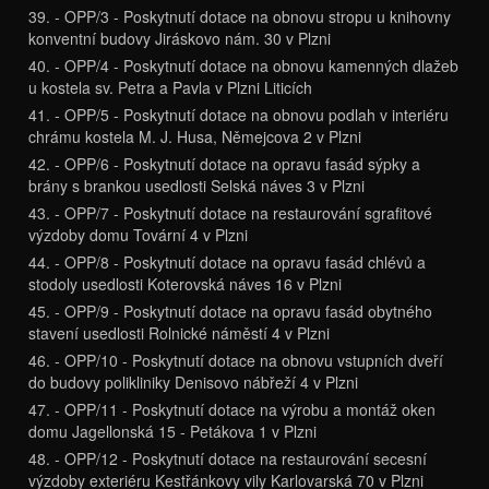
39. - OPP/3 - Poskytnutí dotace na obnovu stropu u knihovny
konventní budovy Jiráskovo nám. 30 v Plzni
40. - OPP/4 - Poskytnutí dotace na obnovu kamenných dlažeb
u kostela sv. Petra a Pavla v Plzni Liticích
41. - OPP/5 - Poskytnutí dotace na obnovu podlah v interiéru
chrámu kostela M. J. Husa, Němejcova 2 v Plzni
42. - OPP/6 - Poskytnutí dotace na opravu fasád sýpky a
brány s brankou usedlosti Selská náves 3 v Plzni
43. - OPP/7 - Poskytnutí dotace na restaurování sgrafitové
výzdoby domu Tovární 4 v Plzni
44. - OPP/8 - Poskytnutí dotace na opravu fasád chlévů a
stodoly usedlosti Koterovská náves 16 v Plzni
45. - OPP/9 - Poskytnutí dotace na opravu fasád obytného
stavení usedlosti Rolnické náměstí 4 v Plzni
46. - OPP/10 - Poskytnutí dotace na obnovu vstupních dveří
do budovy polikliniky Denisovo nábřeží 4 v Plzni
47. - OPP/11 - Poskytnutí dotace na výrobu a montáž oken
domu Jagellonská 15 - Petákova 1 v Plzni
48. - OPP/12 - Poskytnutí dotace na restaurování secesní
výzdoby exteriéru Kestřánkovy vily Karlovarská 70 v Plzni