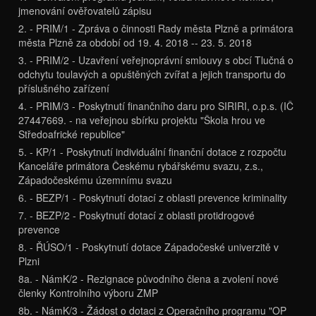
jmenování ověřovatelů zápisu
2. - PRIM/1 - Zpráva o činnosti Rady města Plzně a primátora
města Plzně za období od 19. 4. 2018 -- 23. 5. 2018
3. - PRIM/2 - Uzavření veřejnoprávní smlouvy s obcí Tlučná o
odchytu toulavých a opuštěných zvířat a jejich transportu do
příslušného zařízení
4. - PRIM/3 - Poskytnutí finančního daru pro SIRIRI, o.p.s. (IČ
27447669. - na veřejnou sbírku projektu "Škola hrou ve
Středoafrické republice"
5. - KP/1 - Poskytnutí individuální finanční dotace z rozpočtu
Kanceláře primátora Českému rybářskému svazu, z.s.,
Západočeskému územnímu svazu
6. - BEZP/1 - Poskytnutí dotací z oblasti prevence kriminality
7. - BEZP/2 - Poskytnutí dotací z oblasti protidrogové
prevence
8. - ŘÚSO/1 - Poskytnutí dotace Západočeské univerzitě v
Plzni
8a. - NámK/2 - Rezignace původního člena a zvolení nové
členky Kontrolního výboru ZMP
8b. - NámK/3 - Žádost o dotaci z Operačního programu "OP